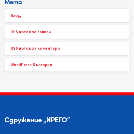
Мета
Вход
RSS поток за записи
RSS поток за коментари
WordPress България
Сдружение „ИРЕГО“