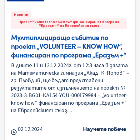
Новини
Проект "Volunteer-know how" финансиран от програма
"Еразъм+" на Европейския съюз
Мултиплициращо събитие по
проект „VOLUNTEER – KNOW HOW“,
финансиран по програма „Еразъм +“
В дните 11 и 12.12.2024г. от 12:3 часа в залата
на Математическа гимназия „Акад. К. Попов“ –
гр. Пловдив, ще бъдат представени
резултатите от изпълнението на проект №
2023-3-BG01-KA154-YOU-000179984 – „Volunteer-
know how“ финансиран по програма „Еразъм +“
на Европейският съюз....
02.12.2024
Научете повече