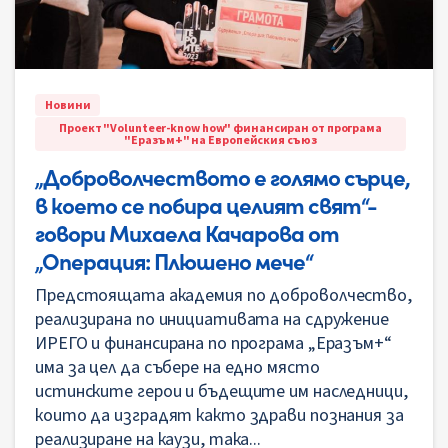
Новини
Проект "Volunteer-know how" финансиран от програма
"Еразъм+" на Европейския съюз
„Доброволчеството е голямо сърце,
в което се побира целият свят“-
говори Михаела Качарова от
„Операция: Плюшено мече“
Предстоящата академия по доброволчество,
реализирана по инициативата на сдружение
ИРЕГО и финансирана по програма „Еразъм+“
има за цел да събере на едно място
истинските герои и бъдещите им наследници,
които да изградят както здрави познания за
реализиране на каузи, така...