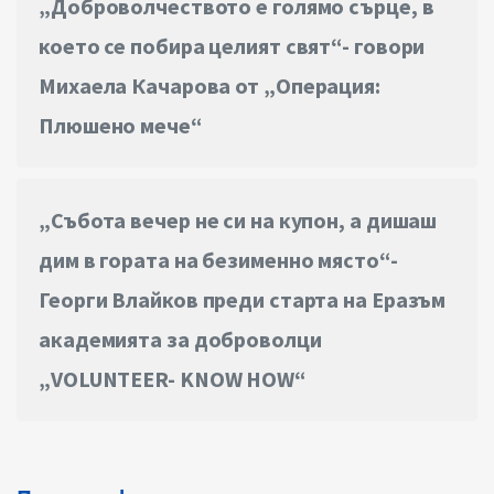
„Доброволчеството е голямо сърце, в
което се побира целият свят“- говори
Михаела Качарова от „Операция:
Плюшено мече“
„Събота вечер не си на купон, а дишаш
дим в гората на безименно място“-
Георги Влайков преди старта на Еразъм
академията за доброволци
„VOLUNTEER- KNOW HOW“