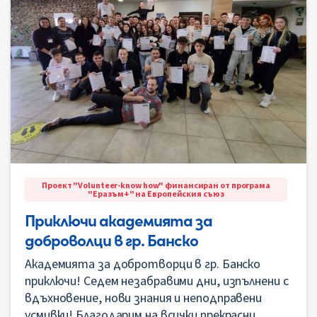
Проект "Volunteer-know how" финансиран от програма
"Еразъм+" на Европейския съюз
Приключи академията за
доброволци в гр. Банско
Академията за добротворци в гр. Банско
приключи! Седем незабравими дни, изпълнени с
вдъхновение, нови знания и неподправени
усмивки! Благодарим на всички прекрасни