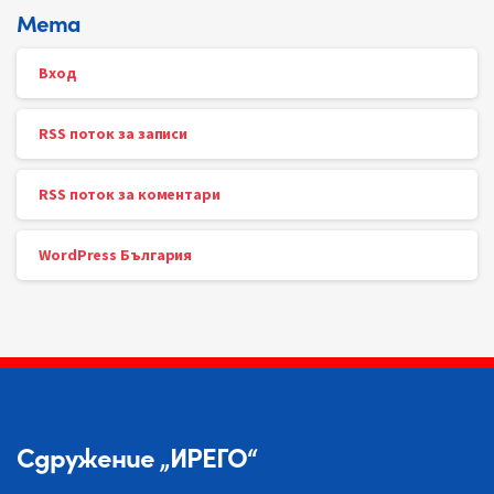
Мета
Вход
RSS поток за записи
RSS поток за коментари
WordPress България
Сдружение „ИРЕГО“